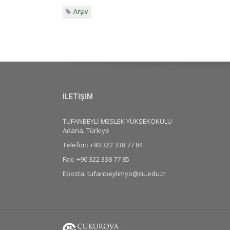
Arşiv
İLETİŞİM
TUFANBEYLİ MESLEK YÜKSEKOKULU
Adana, Türkiye
Telefon: +90 322 338 77 84
Fax: +90 322 338 77 85
Eposta: tufanbeylimyo@cu.edu.tr