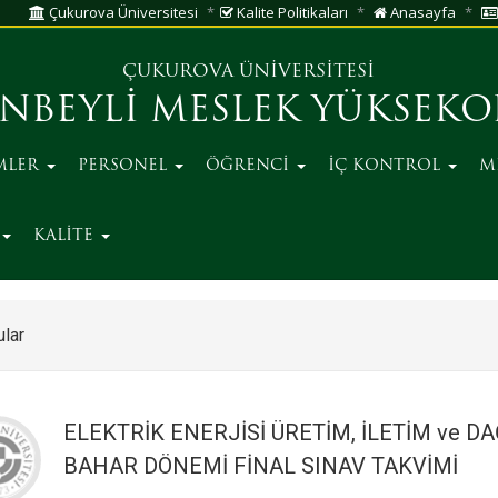
Çukurova Üniversitesi
Kalite Politikaları
Anasayfa
ÇUKUROVA ÜNİVERSİTESİ
NBEYLİ MESLEK YÜKSEK
MLER
PERSONEL
ÖĞRENCİ
İÇ KONTROL
M
KALİTE
lar
ELEKTRİK ENERJİSİ ÜRETİM, İLETİM ve D
BAHAR DÖNEMİ FİNAL SINAV TAKVİMİ