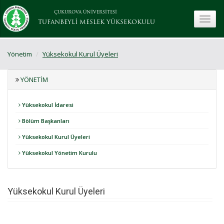
ÇUKUROVA ÜNİVERSİTESİ
toggle
TUFANBEYLİ MESLEK YÜKSEKOKULU
Yönetim
Yüksekokul Kurul Üyeleri
YÖNETIM
Yüksekokul İdaresi
Bölüm Başkanları
Yüksekokul Kurul Üyeleri
Yüksekokul Yönetim Kurulu
Yüksekokul Kurul Üyeleri